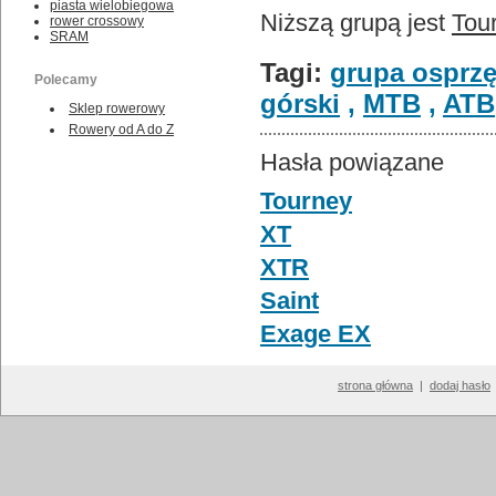
piasta wielobiegowa
Niższą grupą jest
Tou
rower crossowy
SRAM
Tagi:
grupa osprzę
Polecamy
górski
,
MTB
,
ATB
Sklep rowerowy
Rowery od A do Z
Hasła powiązane
Tourney
XT
XTR
Saint
Exage EX
strona główna
|
dodaj hasło