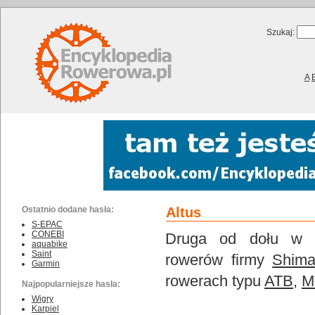
Szukaj:
A
Ostatnio dodane hasła:
Altus
S-EPAC
CONEBI
Druga od dołu w hi
aquabike
Saint
rowerów firmy
Shim
Garmin
rowerach typu
ATB
,
M
Najpopularniejsze hasła:
Wigry
Karpiel