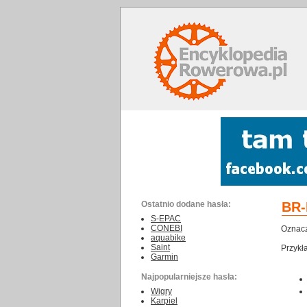
Ostatnio dodane hasła:
BR-
S-EPAC
CONEBI
Oznacz
aquabike
Saint
Przykł
Garmin
Najpopularniejsze hasła:
Wigry
Karpiel