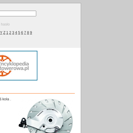
ę hasło
Y
Z
1
2
3
4
5
6
7
8
9
 koła .