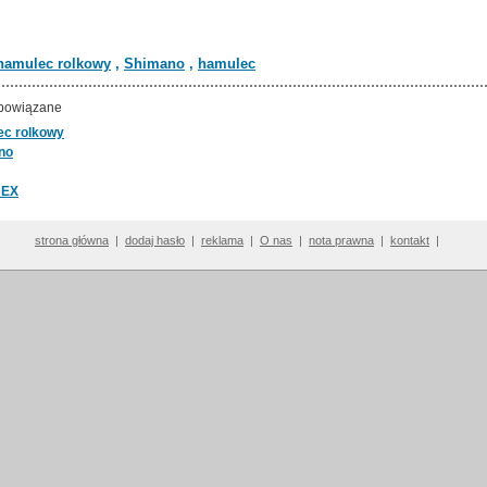
hamulec rolkowy
,
Shimano
,
hamulec
powiązane
ec rolkowy
no
 EX
strona główna
|
dodaj hasło
|
reklama
|
O nas
|
nota prawna
|
kontakt
|