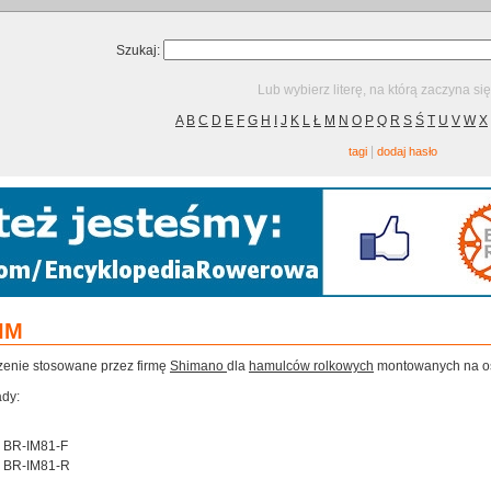
Szukaj:
Lub wybierz literę, na którą zaczyna si
A
B
C
D
E
F
G
H
I
J
K
L
Ł
M
N
O
P
Q
R
S
Ś
T
U
V
W
X
|
tagi
dodaj hasło
IM
enie stosowane przez firmę
Shimano
dla
hamulców rolkowych
montowanych na oś
ady:
BR-IM81-F
BR-IM81-R