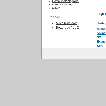
piasta wielobiegowa
rower crossowy
SRAM
Tagi:
Polecamy
Sklep rowerowy
Hasła 
Rowery od A do Z
hamul
Shima
SG
Exage
Sora