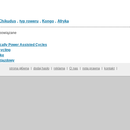
Chikudus
,
typ roweru
,
Kongo
,
Afryka
powiązane
ically Power Assisted Cycles
ycling
ike
zjazdowy
strona główna
|
dodaj hasło
|
reklama
|
O nas
|
nota prawna
|
kontakt
|