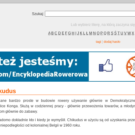
Szukaj:
Lub wybierz literę, na którą zaczyna si
A
B
C
D
E
F
G
H
I
J
K
L
Ł
M
N
O
P
Q
R
S
Ś
T
U
V
W
X
|
tagi
dodaj hasło
kudus
iane bardzo proste w budowie rowery używanie głównie w Demokratyczne
ice Konga. Służą w codziennej pracy - głównie przewożenia towarów, a młody
om głównie do zabawy.
adomo dokładnie kto i kiedy je wymyślił. Chikudus w użyciu są od uzyskania prz
niepodległości od kolonialnej Belgii w 1960 roku.