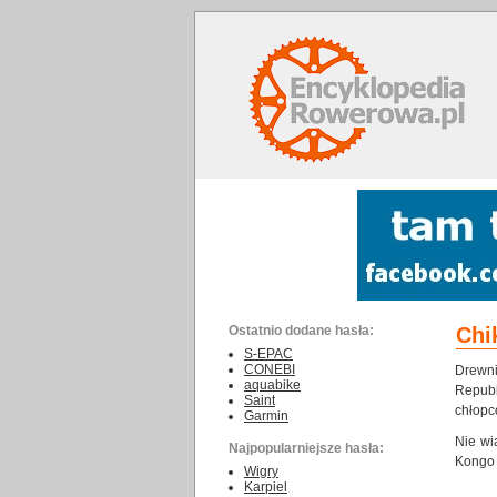
Ostatnio dodane hasła:
Chi
S-EPAC
CONEBI
Drewn
aquabike
Republ
Saint
chłopc
Garmin
Nie wi
Najpopularniejsze hasła:
Kongo 
Wigry
Karpiel