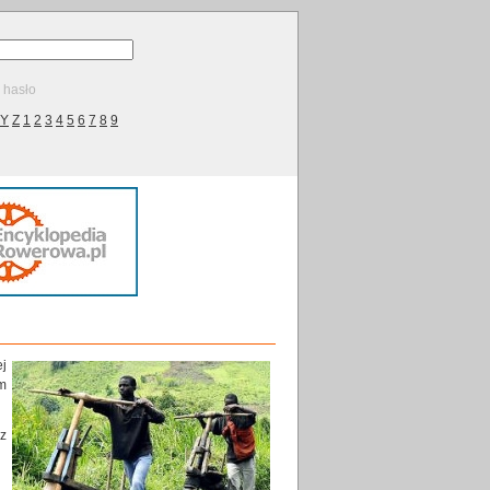
ę hasło
Y
Z
1
2
3
4
5
6
7
8
9
j
m
ez