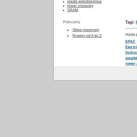
piasta wielobiegowa
rower crossowy
SRAM
Polecamy
Tagi:
Sklep rowerowy
Hasła 
Rowery od A do Z
EPAC
Electr
hydroc
aquab
rower 