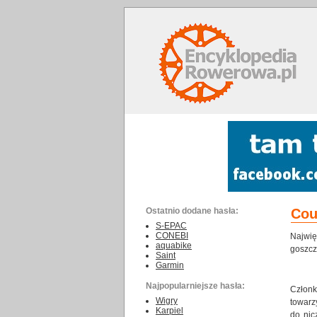
Ostatnio dodane hasła:
Cou
S-EPAC
CONEBI
Najwi
aquabike
goszcz
Saint
Garmin
Najpopularniejsze hasła:
Człon
Wigry
towarz
Karpiel
do nic