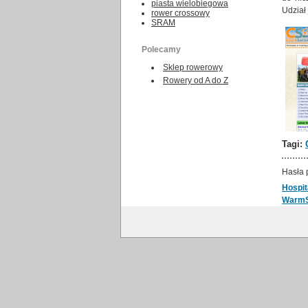
piasta wielobiegowa
Udział 
rower crossowy
SRAM
Polecamy
Sklep rowerowy
Rowery od A do Z
Tagi:
Hasła 
Hospit
Warm