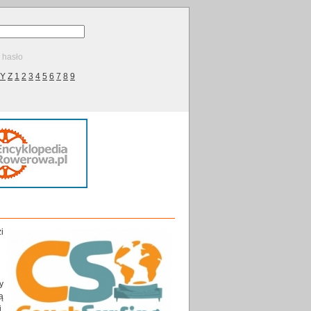
ę hasło
Y
Z
1
2
3
4
5
6
7
8
9
i
y
ą
.