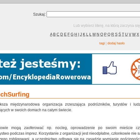
Szukaj:
Lub wybierz literę, na którą zaczyna si
A
B
C
D
E
F
G
H
I
J
K
L
Ł
M
N
O
P
Q
R
S
Ś
T
U
V
W
X
|
tagi
dodaj hasło
chSurfing
ększa międzynarodowa organizacja zrzeszająca
podróżników, turystów i ludz
ących w swoich domach na całym świecie.
kowie mogą zaoferować np. nocleg, oprowadzenie po swoim mieście cz
ystwo podczas imprez. Korzystanie z organizacji jest nieodpłatne, członkowie nie s
zego zobligowani, a uczestnictwo odbywa się na zasadzie wymianie gościnności