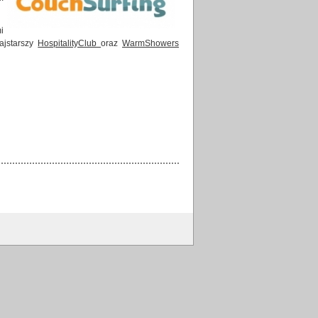
i
ajstarszy
HospitalityClub
oraz
WarmShowers