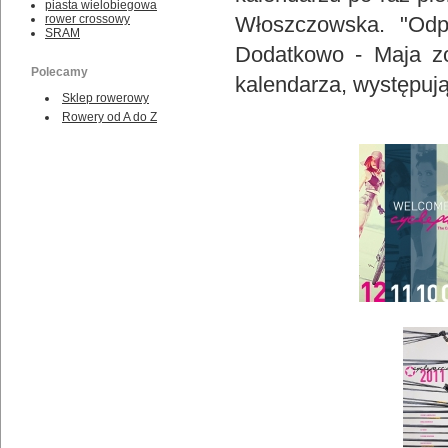
piasta wielobiegowa
rower crossowy
Włoszczowska. "Odp
SRAM
Dodatkowo - Maja zo
Polecamy
kalendarza, występują
Sklep rowerowy
Rowery od A do Z