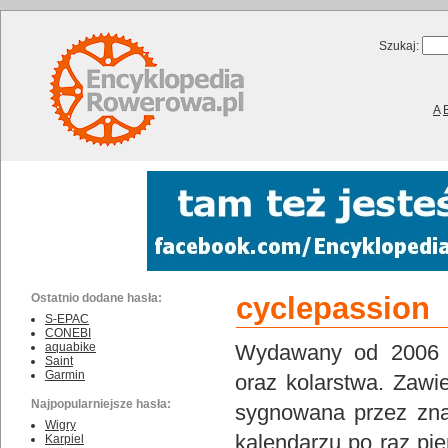
Szukaj:
A
Ostatnio dodane hasła:
cyclepassion
S-EPAC
CONEBI
aquabike
Wydawany od 2006 z
Saint
Garmin
oraz kolarstwa. Zawi
Najpopularniejsze hasła:
sygnowana przez zna
Wigry
kalendarzu po raz pi
Karpiel