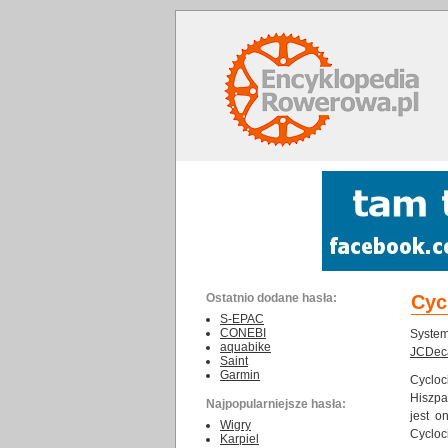
Ostatnio dodane hasła:
Cyc
S-EPAC
CONEBI
Syste
aquabike
JCDec
Saint
Garmin
Cycloc
Hiszpa
Najpopularniejsze hasła:
jest o
Wigry
Cycloc
Karpiel