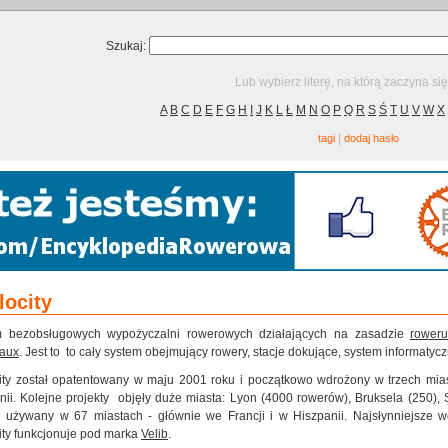
Szukaj:
Lub wybierz literę, na którą zaczyna si
A
B
C
D
E
F
G
H
I
J
K
L
Ł
M
N
O
P
Q
R
S
Ś
T
U
V
W
X
|
tagi
dodaj hasło
locity
m bezobsługowych wypożyczalni rowerowych działających na zasadzie
roweru
aux
. Jest to to cały system obejmujący rowery, stacje dokujące, system informaty
ity został opatentowany w maju 2001 roku i początkowo wdrożony w trzech mia
nii. Kolejne projekty objęły duże miasta: Lyon (4000 rowerów), Bruksela (250), 
n używany w 67 miastach - głównie we Francji i w Hiszpanii. Najsłynniejsze 
ity funkcjonuje pod marka
Velib
.