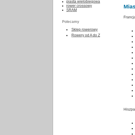
piasta wielobiegowa
rower crossowy
Mias
SRAM
Francj
Polecamy
Sklep rowerowy
Rowery od A do Z
Hiszpa