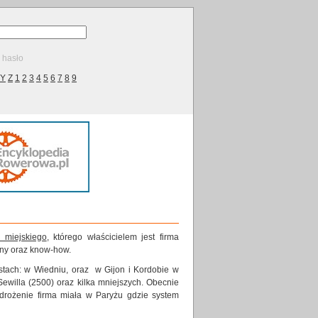
ę hasło
Y
Z
1
2
3
4
5
6
7
8
9
 miejskiego
, którego właścicielem jest firma
czny oraz know-how.
stach: w Wiedniu, oraz w Gijon i Kordobie w
Sewilla (2500) oraz kilka mniejszych. Obecnie
wdrożenie firma miała w Paryżu gdzie system