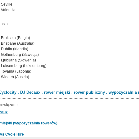
Seville
Valencia
iasta:
Bruksela (Belgia)
Brisbane (Australia)
Dublin (Irlandia)
Gothenburg (Szwecja)
Ljubljana (Słowenia)
Luksemburg (Luksemburg)
Toyama (Japonia)
Wiedeń (Austria)
Cyclocity
,
DJ Decaux
,
rower miejski
,
rower publiczny
,
wypożyczalnia
powiązane
caux
miejski (wypożyczalnia rowerów)
ys Cycle Hire