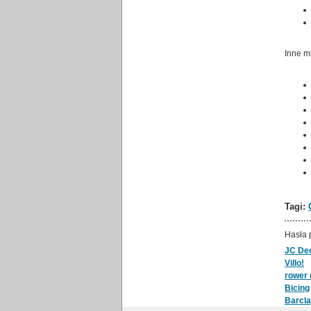
Inne m
Tagi:
Hasła 
JC De
Villo!
rower 
Bicing
Barcla