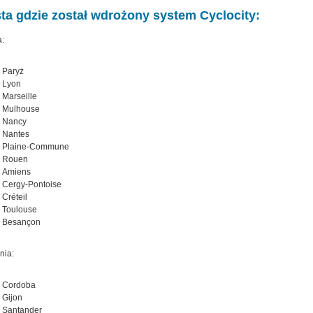
ta gdzie został wdrożony system Cyclocity:
a:
Paryż
Lyon
Marseille
Mulhouse
Nancy
Nantes
Plaine-Commune
Rouen
Amiens
Cergy-Pontoise
Créteil
Toulouse
Besançon
nia:
Cordoba
Gijon
Santander