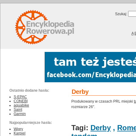
Szukaj:
A
Ostatnio dodane hasła:
Derby
S-EPAC
CONEBI
Produkowany w czasach PRL miejski
t
aquabike
rozmiarze 26".
Saint
Garmin
Najpopularniejsze hasła:
Tagi:
Derby
,
Rome
Wigry
Karpiel