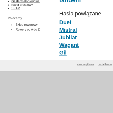
tandem
piasta wielobiegowa
rower crossowy
SRAM
Hasła powiązane
Polecamy
Duet
Sklep rowerowy
Mistral
Rowery od A do Z
Jubilat
Wagant
Gil
strona główna
|
dodaj hasło