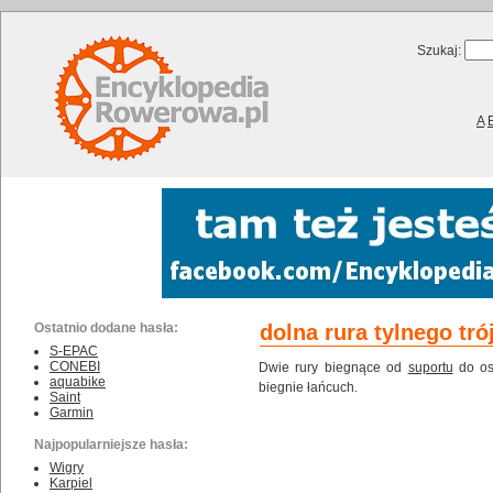
Szukaj:
A
Ostatnio dodane hasła:
dolna rura tylnego tró
S-EPAC
CONEBI
Dwie rury biegnące od
suportu
do osi
aquabike
biegnie łańcuch.
Saint
Garmin
Najpopularniejsze hasła:
Wigry
Karpiel