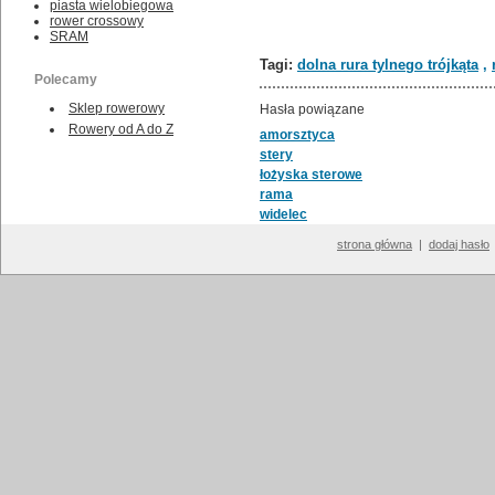
piasta wielobiegowa
rower crossowy
SRAM
Tagi:
dolna rura tylnego trójkąta
,
Polecamy
Sklep rowerowy
Hasła powiązane
Rowery od A do Z
amorsztyca
stery
łożyska sterowe
rama
widelec
strona główna
|
dodaj hasło