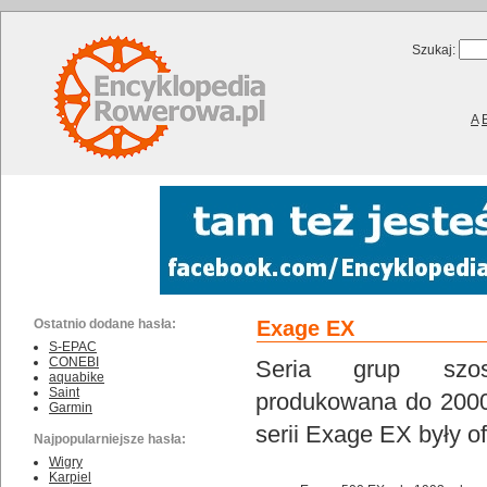
Szukaj:
A
Ostatnio dodane hasła:
Exage EX
S-EPAC
CONEBI
Seria grup szo
aquabike
Saint
produkowana do 2000
Garmin
serii Exage EX były o
Najpopularniejsze hasła:
Wigry
Karpiel