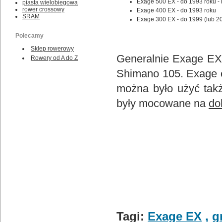
Exage 500 EX - do 1993 roku -
piasta wielobiegowa
rower crossowy
Exage 400 EX - do 1993 roku
SRAM
Exage 300 EX - do 1999 (lub 2
Polecamy
Sklep rowerowy
Generalnie Exage EX 
Rowery od A do Z
Shimano 105. Exage o
można było użyć tak
były mocowane na
do
Tagi:
Exage EX
,
g