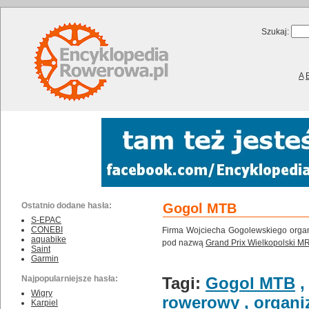
Szukaj:
A
Ostatnio dodane hasła:
Gogol MTB
S-EPAC
CONEBI
Firma Wojciecha Gogolewskiego organ
aquabike
pod nazwą
Grand Prix Wielkopolski M
Saint
Garmin
Najpopularniejsze hasła:
Tagi:
Gogol MTB
Wigry
rowerowy
,
organi
Karpiel