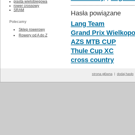
piasta wielobiegowa
rower crossowy
SRAM
Hasła powiązane
Polecamy
Lang Team
Sklep rowerowy
Grand Prix Wielkop
Rowery od A do Z
AZS MTB CUP
Thule Cup XC
cross country
strona główna
|
dodaj hasło