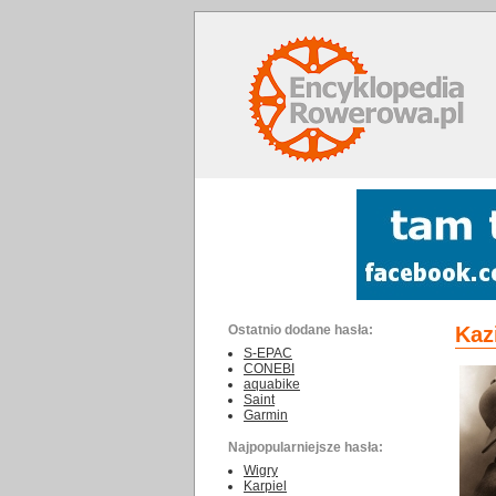
Ostatnio dodane hasła:
Kaz
S-EPAC
CONEBI
aquabike
Saint
Garmin
Najpopularniejsze hasła:
Wigry
Karpiel