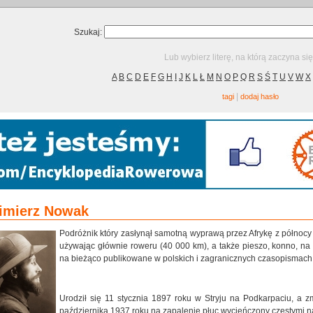
Szukaj:
Lub wybierz literę, na którą zaczyna si
A
B
C
D
E
F
G
H
I
J
K
L
Ł
M
N
O
P
Q
R
S
Ś
T
U
V
W
X
|
tagi
dodaj hasło
imierz Nowak
P
odróżnik który zasłynął samotną wyprawą przez Afrykę z północ
używając głównie roweru (40 000 km), a także pieszo, konno, na 
na bieżąco publikowane w polskich i zagranicznych czasopismach
Urodził się 11 stycznia 1897 roku w Stryju na Podkarpaciu, a z
października 1937 roku na zapalenie płuc wycieńczony częstymi n