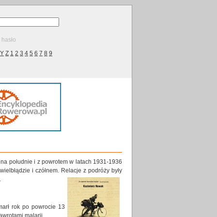
ę hasło
Y
Z
1
2
3
4
5
6
7
8
9
y na południe i z powrotem w latach 1931-1936
wielbłądzie i czółnem. Relacje z podróż
y były
.
marł rok po powrocie 13
awrotami malarii.