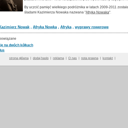
By uczcić pamięć wielkiego podróżnika w latach 2009-2011 został
śladami Kazimierza Nowaka nazwana "
Afryką Nowaka
".
Kazimierz Nowak
,
Afryka Nowka
,
Afryka
,
wyprawy rowerowe
powiązane
je na dwóch kółkach
dus
strona główna
|
dodaj hasło
|
reklama
|
O nas
|
nota prawna
|
kontakt
|