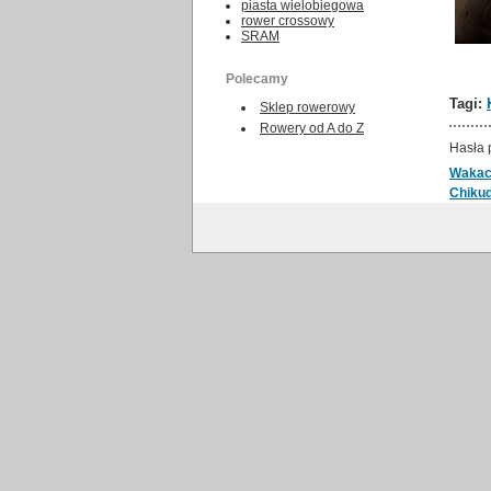
piasta wielobiegowa
rower crossowy
SRAM
Polecamy
Tagi:
Sklep rowerowy
Rowery od A do Z
Hasła 
Wakac
Chiku