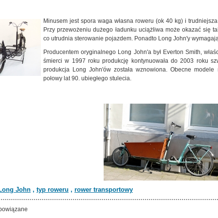
Minusem jest spora waga własna roweru (ok 40 kg) i trudniejsz
Przy przewożeniu dużego ładunku uciążliwa może okazać się t
co utrudnia sterowanie pojazdem. Ponadto Long John'y wymagają 
Producentem oryginalnego Long John'a był Everton Smith, właśc
śmierci w 1997 roku produkcję kontynuowała do 2003 roku sz
produkcja Long John'ów została wznowiona. Obecne modele n
połowy lat 90. ubiegłego stulecia.
Long John
,
typ roweru
,
rower transportowy
powiązane