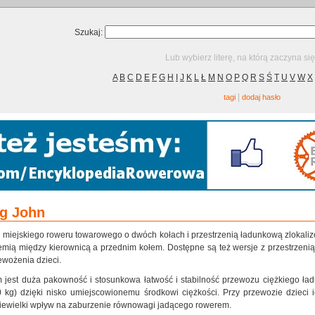
Szukaj:
Lub wybierz literę, na którą zaczyna si
A
B
C
D
E
F
G
H
I
J
K
L
Ł
M
N
O
P
Q
R
S
Ś
T
U
V
W
X
|
tagi
dodaj hasło
g John
 miejskiego roweru towarowego o dwóch kołach i przestrzenią ładunkową zlokali
emią między kierownicą a przednim kołem. Dostępne są też wersje z przestrzeni
ewożenia dzieci.
 jest duża pakowność i stosunkowa łatwość i stabilność przewozu ciężkiego ła
 kg) dzięki nisko umiejscowionemu środkowi ciężkości. Przy przewozie dzieci
iewielki wpływ na zaburzenie równowagi jadącego rowerem.