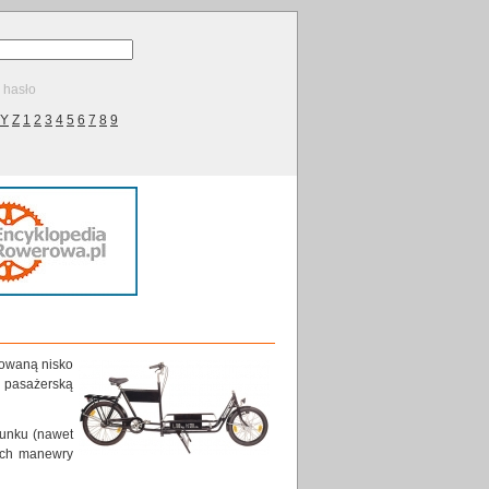
ę hasło
Y
Z
1
2
3
4
5
6
7
8
9
zowaną nisko
ą pasażerską
dunku (nawet
 ich manewry