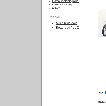
piasta wielobiegowa
rower crossowy
SRAM
Polecamy
Sklep rowerowy
Rowery od A do Z
Tagi:
Hasła 