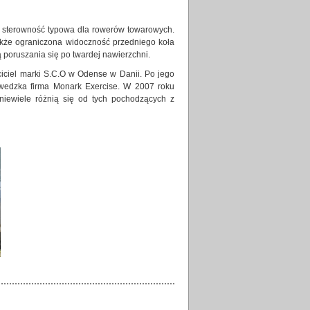
a sterowność typowa dla rowerów tow
arowych.
akże ograniczona widoczność przedniego koła
poruszania się po twardej nawierzchni.
iciel marki S.C.O w Odense w Danii. Po jego
wedzka firma Monark Exercise. W 2007 roku
iewiele różnią się od tych pochodzących z