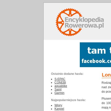
Ostatnio dodane hasła:
Lon
S-EPAC
CONEBI
Rodzaj
aquabike
nad zi
Saint
do prz
Garmin
Plusem
Najpopularniejsze hasła:
do 100
Wigry
mają n
Karpiel