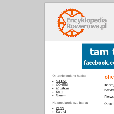
Ostatnio dodane hasła:
ofi
S-EPAC
CONEBI
Inacze
aquabike
rowero
Saint
Garmin
Pierws
Najpopularniejsze hasła:
Obecni
Wigry
Karpiel