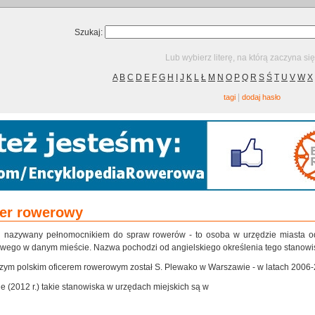
Szukaj:
Lub wybierz literę, na którą zaczyna si
A
B
C
D
E
F
G
H
I
J
K
L
Ł
M
N
O
P
Q
R
S
Ś
T
U
V
W
X
|
tagi
dodaj hasło
cer rowerowy
j nazywany pełnomocnikiem do spraw rowerów - to osoba w urzędzie miasta od
wego w danym mieście. Nazwa pochodzi od angielskiego określenia tego stanowiska:
zym polskim oficerem rowerowym został S. Plewako w Warszawie - w latach 2006-
e (2012 r.) takie stanowiska w urzędach miejskich są w