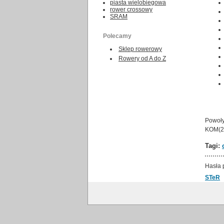
piasta wielobiegowa
rower crossowy
SRAM
Polecamy
Sklep rowerowy
Rowery od A do Z
Powoły
KOM(20
Tagi:
Hasła 
STeR