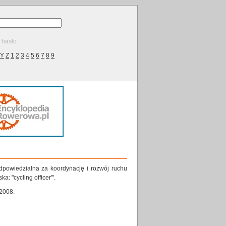
ę hasło
Y
Z
1
2
3
4
5
6
7
8
9
powiedzialna za koordynację i rozwój ruchu
 "cycling officer'".
2008.