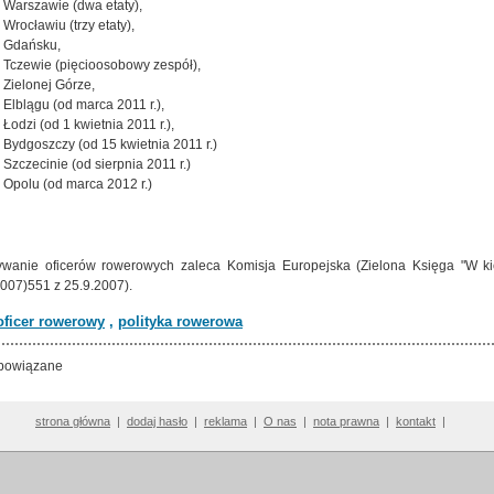
Warszawie (dwa etaty),
Wrocławiu (trzy etaty),
Gdańsku,
Tczewie (pięcioosobowy zespół),
Zielonej Górze,
Elblągu (od marca 2011 r.),
Łodzi (od 1 kwietnia 2011 r.),
Bydgoszczy (od 15 kwietnia 2011 r.)
Szczecinie (od sierpnia 2011 r.)
Opolu (od marca 2012 r.)
wanie oficerów rowerowych zaleca Komisja Europejska (Zielona Księga "W kie
07)551 z 25.9.2007).
oficer rowerowy
,
polityka rowerowa
powiązane
strona główna
|
dodaj hasło
|
reklama
|
O nas
|
nota prawna
|
kontakt
|