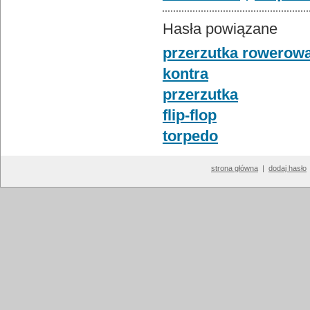
Hasła powiązane
przerzutka rowerow
kontra
przerzutka
flip-flop
torpedo
strona główna
|
dodaj hasło