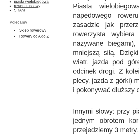
piasta wielobiegowa
Piasta wielobiego
rower crossowy
SRAM
napędowego roweru
Polecamy
zasadzie jak prze
Sklep rowerowy
rowerzysta wybiera
Rowery od A do Z
nazywane biegami),
mniejszą siłą. Dzię
wiatr, jazda pod gór
odcinek drogi. Z kole
plecy, jazda z górki
i pokonywać dłuższy o
Innymi słowy: przy p
jednym obrotem kor
przejedziemy 3 metry.