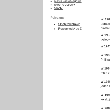
piasta wielobiegowa
rower crossowy
SRAM
Polecamy
W 190
opraco
Sklep rowerowy
piasta
Rowery od A do Z
W 193
tysięc
W 194
W 196
Philli
W 197
małe z
W 198
jeden 
W 199
kolekc
W 200