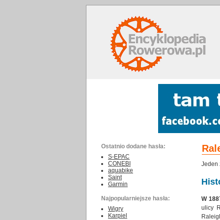
Ostatnio dodane hasła:
Ral
S-EPAC
CONEBI
Jeden 
aquabike
Saint
Hist
Garmin
Najpopularniejsze hasła:
W 188
ulicy 
Wigry
Karpiel
Raleig