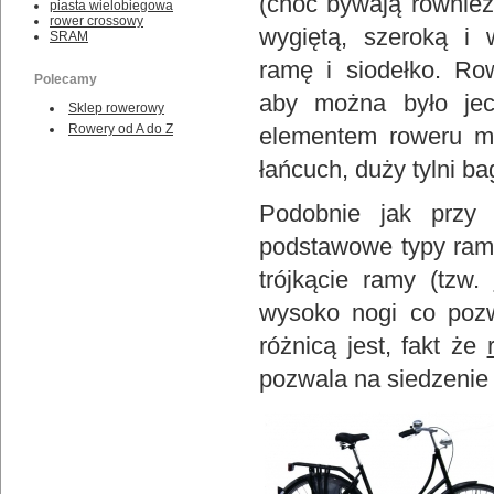
(choć bywają również
piasta wielobiegowa
rower crossowy
wygiętą, szeroką i 
SRAM
ramę i siodełko. Ro
Polecamy
aby można było jech
Sklep rowerowy
Rowery od A do Z
elementem roweru mie
łańcuch, duży tylni ba
Podobnie jak przy
podstawowe typy ram
trójkącie ramy (tzw.
wysoko nogi co pozw
różnicą jest, fakt że
pozwala na siedzenie