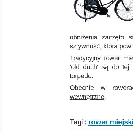
obniżenia zaczęto 
sztywność, która po
Tradycyjny rower mi
'old duch' są do te
torpedo
.
Obecnie w rowerac
wewnętrzne
.
Tagi:
rower miejsk