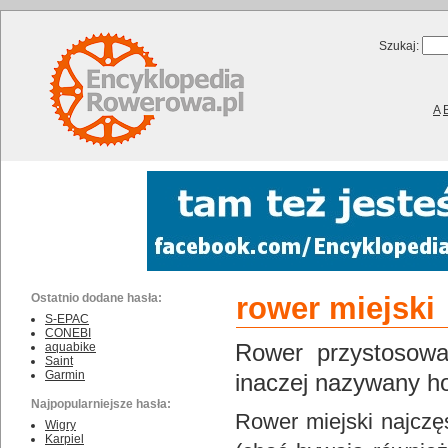
Szukaj:
A
Ostatnio dodane hasła:
rower miejski
S-EPAC
CONEBI
Rower przystosowa
aquabike
Saint
Garmin
inaczej nazywany h
Najpopularniejsze hasła:
Rower miejski najczę
Wigry
Karpiel