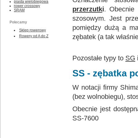
piasta wielobiegowa
rower crossowy
przerzutk
i
. Obecnie 
SRAM
szosowym. Jest prze
Polecamy
pomiędzy dużą a m
Sklep rowerowy
zębatek (a tak właśni
Rowery od A do Z
Pozostałe typy to
SG
SS - zębatka p
W notacji firmy Shi
(bez wolnobiegu), st
Obecnie jest dostępn
SS-7600