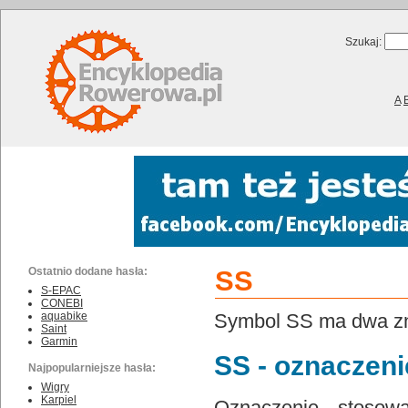
Szukaj:
A
Ostatnio dodane hasła:
SS
S-EPAC
CONEBI
aquabike
Symbol SS ma dwa zn
Saint
Garmin
SS - oznaczeni
Najpopularniejsze hasła:
Wigry
Karpiel
Oznaczenie stoso