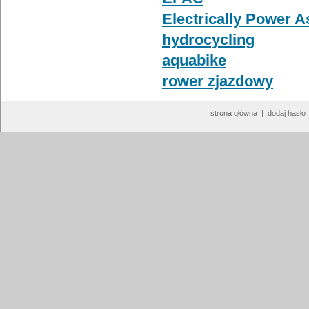
Electrically Power A
hydrocycling
aquabike
rower zjazdowy
strona główna
|
dodaj hasło