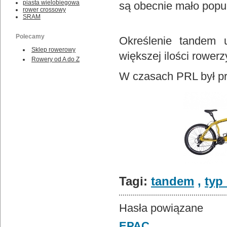
piasta wielobiegowa
są obecnie mało popu
rower crossowy
SRAM
Polecamy
Określenie tandem 
Sklep rowerowy
większej ilości rowerz
Rowery od A do Z
W czasach PRL był p
Tagi:
tandem
,
typ
Hasła powiązane
EPAC