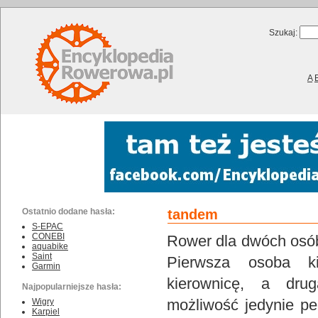
Szukaj:
A
Ostatnio dodane hasła:
tandem
S-EPAC
CONEBI
Rower dla dwóch osób
aquabike
Saint
Pierwsza osoba ki
Garmin
kierownicę, a dr
Najpopularniejsze hasła:
możliwość jedynie p
Wigry
Karpiel