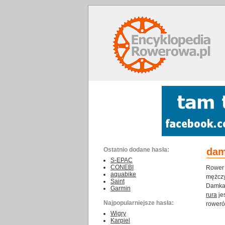
Ostatnio dodane hasła:
da
S-EPAC
CONEBI
Rower 
aquabike
mężczy
Saint
Damka 
Garmin
rura
je
Najpopularniejsze hasła:
roweró
Wigry
Karpiel