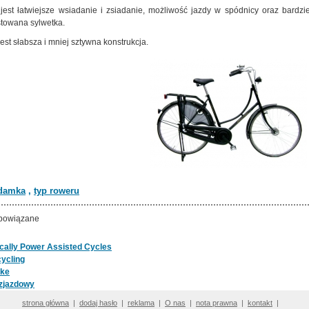
 jest łatwiejsze wsiadanie i zsiadanie, możliwość jazdy w spódnicy oraz bardzie
towana sylwetka.
est słabsza i mniej sztywna konstrukcja.
damka
,
typ roweru
powiązane
ically Power Assisted Cycles
ycling
ike
zjazdowy
strona główna
|
dodaj hasło
|
reklama
|
O nas
|
nota prawna
|
kontakt
|