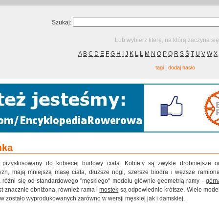
Szukaj:
Lub wybierz literę, na którą zaczyna si
A
B
C
D
E
F
G
H
I
J
K
L
Ł
M
N
O
P
Q
R
S
Ś
T
U
V
W
X
|
tagi
dodaj hasło
mka
przystosowany do kobiecej budowy ciała. Kobiety są zwykle drobniejsze o
zn, mają mniejszą masę ciała, dłuższe nogi, szersze biodra i węższe ramiona
różni się od standardowego "męskiego" modelu głównie geometrią ramy -
górn
st znacznie obniżona, również rama i
mostek
są odpowiednio krótsze. Wiele model
w zostało wyprodukowanych zarówno w wersji męskiej jak i damskiej.