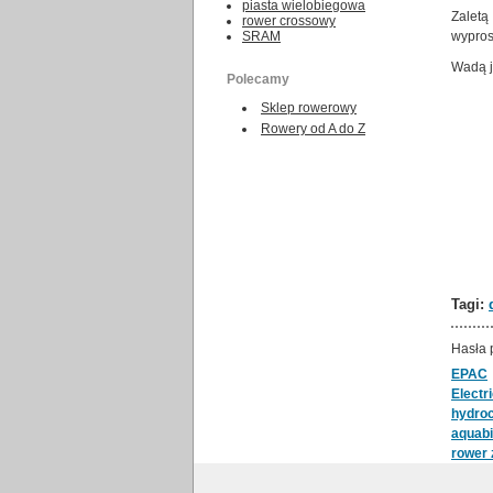
piasta wielobiegowa
Zaletą
rower crossowy
SRAM
wypros
Wadą j
Polecamy
Sklep rowerowy
Rowery od A do Z
Tagi:
Hasła 
EPAC
Electr
hydroc
aquab
rower 