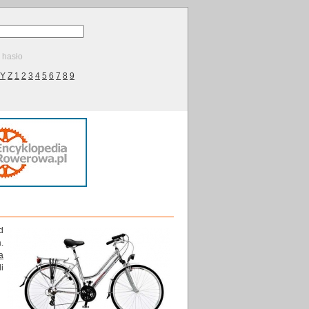
ę hasło
Y
Z
1
2
3
4
5
6
7
8
9
d
.
a
i