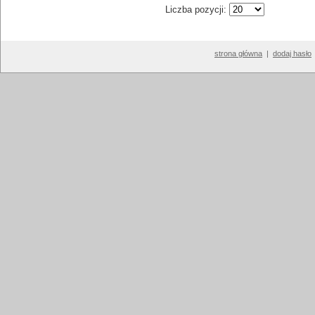
Liczba pozycji:
strona główna
|
dodaj hasło