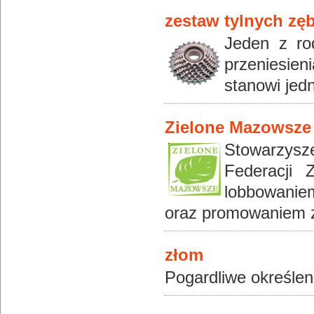
zestaw tylnych zę
Jeden z ro
przeniesie
stanowi jedn
Zielone Mazowsze
Stowarzysze
Federacji 
lobbowaniem
oraz promowaniem 
złom
Pogardliwe określeni