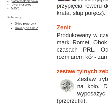
piasta wielobiegowa
przypięcia roweru d
rower crossowy
SRAM
krata, słup,poręcz).
Polecamy
Sklep rowerowy
Zenit
Rowery od A do Z
Produkowany w czas
marki Romet. Obok m
czasach PRL. Od 
rozmiarem kół - zam
zestaw tylnych zę
Zestaw try
na koło. D
wyposażyć
(przerzutki).