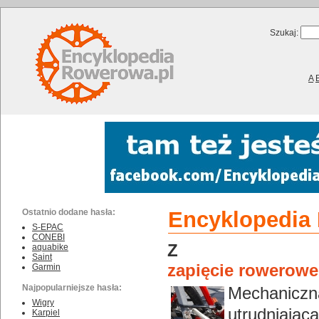
Szukaj:
A
Ostatnio dodane hasła:
Encyklopedia R
S-EPAC
CONEBI
Z
aquabike
Saint
zapięcie rowerowe
Garmin
Najpopularniejsze hasła:
Mechaniczn
Wigry
utrudniają
Karpiel