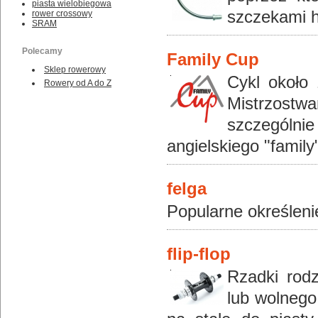
piasta wielobiegowa
szczekami 
rower crossowy
SRAM
Polecamy
Family Cup
Sklep rowerowy
Cykl około
Rowery od A do Z
Mistrzostw
szczególni
angielskiego "family"
felga
Popularne określeni
flip-flop
Rzadki rodz
lub wolnego