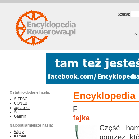
Szukaj:
A
Ostatnio dodane hasła:
Encyklopedia R
S-EPAC
CONEBI
F
aquabike
Saint
fajka
Garmin
Najpopularniejsze hasła:
Część ham
Wigry
poprzez kt
Karpiel