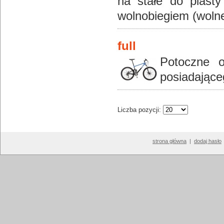
na stałe do piasty
wolnobiegiem (wolne
full
Potoczne o
posiadająceg
Liczba pozycji:
strona główna
|
dodaj hasło