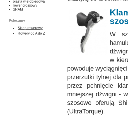
piasta wielobiegowa
rower crossowy
SRAM
Kla
szo
Polecamy
Sklep rowerowy
W szo
Rowery od A do Z
hamulc
dźwign
w kier
powoduje wyciągnięcie
przerzutki tylnej dla
przez pchnięcie kla
mniejszej dźwigni - 
szosowe oferują Sh
(UltraTorque).