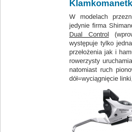
Klamkomanet
W modelach przezn
jedynie firma Shiman
Dual Control
(wprow
występuje tylko jedn
przełożenia jak i ham
rowerzysty uruchamia
natomiast ruch piono
dół=wyciągnięcie linki