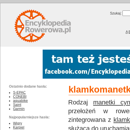
Szukaj:
A
Ostatnio dodane hasła:
klamkomanet
S-EPAC
CONEBI
aquabike
Rodzaj
manetki cyn
Saint
Garmin
przełożeń w rowe
Najpopularniejsze hasła:
zintegrowana z
klam
Wigry
służącą do uruchamia
Karpiel