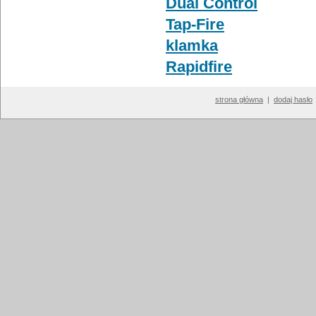
Dual Control
Tap-Fire
klamka
Rapidfire
strona główna
|
dodaj hasło