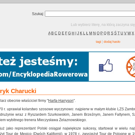
Szukaj:
Lub wybierz literę, na którą zaczyna si
A
B
C
D
E
F
G
H
I
J
K
L
Ł
M
N
O
P
Q
R
S
Ś
T
U
V
W
X
|
tagi
dodaj hasło
ryk Charucki
larz obecnie właściciel firmy "
Harfa-Harryson
".
0 r. uprawiał kolarstwo szosowe wyczynowo: najpierw w małym klubie LZS Zamb
 drużynie wraz z Ryszardem Szurkowskim, Janem Brzeźnym, Janem Faltynem, S
iem wybitnego trenera Mieczysława Żelaznowskiego.
 już jako reprezentant Polski osiągał największe sukcesy, startował w wielu 
żył Tour de Mexico (Dwóch Kalifornii), w 1978 r., zwyciężył Tour de Pologne w 19