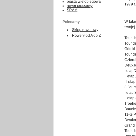
piasta wielobiegowa
1979 r.
rower crossowy
SRAM
W lata
Polecamy
swojej
Sklep rowerowy
Rowery od A do Z
Tour d
Tour d
Górski 
Tour d
Cztero
DeuxJo
I etap
II eta
III et
3 Jour
I etap 
II etap
Trophe
Boucle
11-te 
Dwukro
Grand 
Tour d