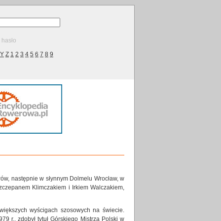
ę hasło
Y
Z
1
2
3
4
5
6
7
8
9
rów, następnie w słynnym Dolmelu Wrocław, w
zczepanem Klimczakiem i Irkiem Walczakiem,
największych wyścigach szosowych na świecie.
79 r., zdobył tytuł Górskiego Mistrza Polski w