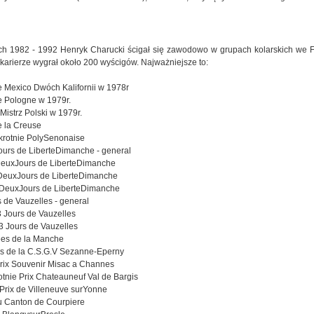
ch 1982 - 1992 Henryk Charucki ścigał się zawodowo w grupach kolarskich we F
 karierze wygrał około 200 wyścigów. Najważniejsze to:
e Mexico Dwóch Kalifornii w 1978r
e Pologne w 1979r.
Mistrz Polski w 1979r.
e la Creuse
krotnie PolySenonaise
urs de LiberteDimanche - general
DeuxJours de LiberteDimanche
pDeuxJours de LiberteDimanche
apDeuxJours de LiberteDimanche
s de Vauzelles - general
3 Jours de Vauzelles
 3 Jours de Vauzelles
es de la Manche
s de la C.S.G.V Sezanne-Eperny
Prix Souvenir Misac a Channes
tnie Prix Chateauneuf Val de Bargis
Prix de Villeneuve surYonne
u Canton de Courpiere