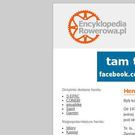
Ostatnio dodane hasła:
Hen
S-EPAC
CONEBI
Były ko
aquabike
Saint
Od 197
Garmin
jednej
pod ok
Najpopularniejsze hasła:
Wigry
To tu,
Karpiel
Zwycię