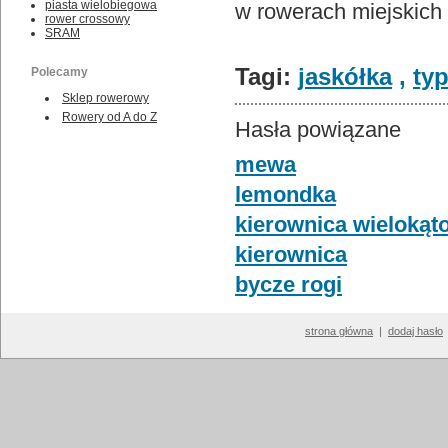
piasta wielobiegowa
w rowerach miejskich 
rower crossowy
SRAM
Tagi:
jaskółka
,
ty
Polecamy
Sklep rowerowy
Rowery od A do Z
Hasła powiązane
mewa
lemondka
kierownica wielokąt
kierownica
bycze rogi
strona główna
|
dodaj hasło