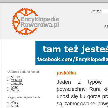
Szukaj:
A
Ostatnio dodane hasła:
jaskółka
S-EPAC
CONEBI
Jeden z typów ki
aquabike
Saint
powszechny. Rura ki
Garmin
unosi się ku górze p
Najpopularniejsze hasła:
są zamocowane
chw
Wigry
Karpiel