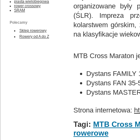
piasta wielobiegowa
organizowane były 
rower crossowy
SRAM
(ŚLR). Impreza prz
Polecamy
kolarstwem górskim, 
Sklep rowerowy
na klasyfikacje wieko
Rowery od A do Z
MTB Cross Maraton je
Dystans FAMILY 
Dystans FAN 35-
Dystans MASTER
Strona internetowa:
h
Tagi:
MTB Cross M
rowerowe