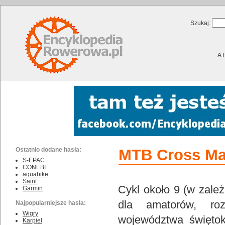
Szukaj:
A
Ostatnio dodane hasła:
MTB Cross Ma
S-EPAC
CONEBI
aquabike
Saint
Cykl około 9 (w zale
Garmin
dla amatorów, ro
Najpopularniejsze hasła:
Wigry
województwa świętok
Karpiel