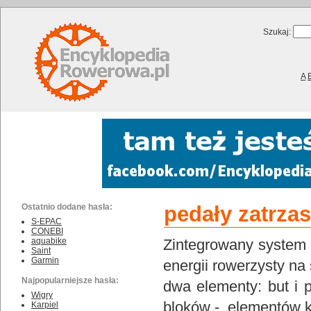
Szukaj:
A
Ostatnio dodane hasła:
pedały zatrza
S-EPAC
CONEBI
aquabike
Zintegrowany system b
Saint
Garmin
energii rowerzysty na
Najpopularniejsze hasła:
dwa elementy: but i
Wigry
bloków
- elementów kt
Karpiel