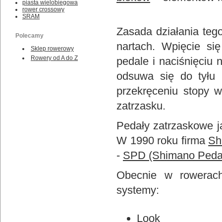
piasta wielobiegowa
rower crossowy
SRAM
Zasada działania teg
Polecamy
nartach. Wpięcie si
Sklep rowerowy
Rowery od A do Z
pedale i naciśnięciu
odsuwa się do tyłu 
przekręceniu stopy w
zatrzasku.
Pedały zatrzaskowe 
W 1990 roku firma
Sh
-
SPD (Shimano Peda
Obecnie w rowerach
systemy:
Look