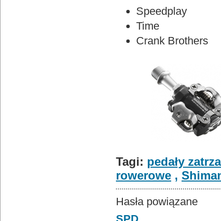
Speedplay
Time
Crank Brothers
Tagi:
pedały zatrz
rowerowe
,
Shima
Hasła powiązane
SPD