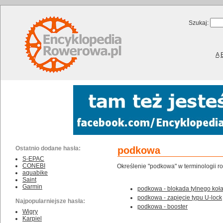
Szukaj:
A
Ostatnio dodane hasła:
podkowa
S-EPAC
CONEBI
Określenie "podkowa" w terminologii r
aquabike
Saint
Garmin
podkowa - blokada tylnego koł
podkowa - zapięcie typu U-lock
Najpopularniejsze hasła:
podkowa - booster
Wigry
Karpiel