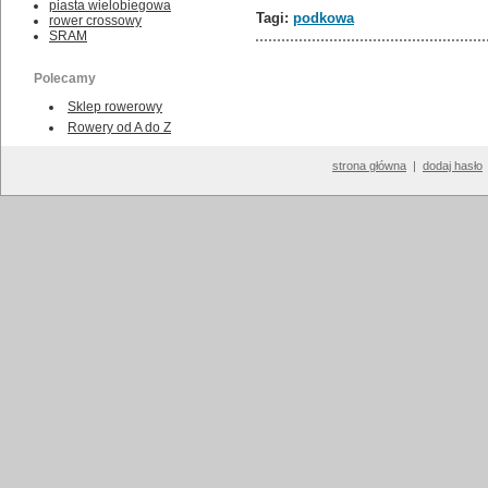
piasta wielobiegowa
Tagi:
podkowa
rower crossowy
SRAM
Polecamy
Sklep rowerowy
Rowery od A do Z
strona główna
|
dodaj hasło