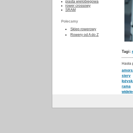
piasta wielobiegowa
rower crossowy
SRAM
Polecamy
Sklep rowerowy
Rowery od A do Z
Tagi:
Hasła 
amors
stery
łożysk
rama
widele