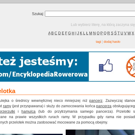
Szukaj:
Lub wybierz literę, na którą zaczyna si
A
B
C
D
E
F
G
H
I
J
K
L
Ł
M
N
O
P
Q
R
S
Ś
T
U
V
W
X
|
tagi
dodaj hasło
elotka
ulejka o średnicy wewnętrznej nieco mniejszej niż
pancerz
. Zazwyczaj stano
nt
ramy
(jest przyspawana) i służy do zamocowania końca
pancerza
obsługujące
przerzutki
i
hamulca
(lub do przytrzymania samego pancerza). Przelotki 
ane na prawie wszystkich rurach ramy. W przypadku gdy rama nie posia
znych przelotek można zastosować mocowane za pomocą obejmy.