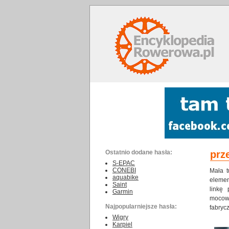
Ostatnio dodane hasła:
prz
S-EPAC
CONEBI
Mała t
aquabike
eleme
Saint
linkę
Garmin
mocow
Najpopularniejsze hasła:
fabryc
Wigry
Karpiel