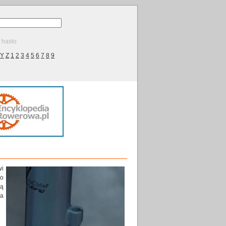
ę hasło
Y
Z
1
2
3
4
5
6
7
8
9
wi
go
są
da