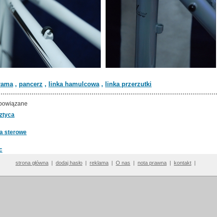
rama
,
pancerz
,
linka hamulcowa
,
linka przerzutki
powiązane
ztyca
a sterowe
c
strona główna
|
dodaj hasło
|
reklama
|
O nas
|
nota prawna
|
kontakt
|