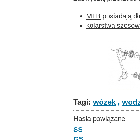
MTB
posiadają dł
kolarstwa szoso
Tagi:
wózek
,
wodz
Hasła powiązane
SS
GS