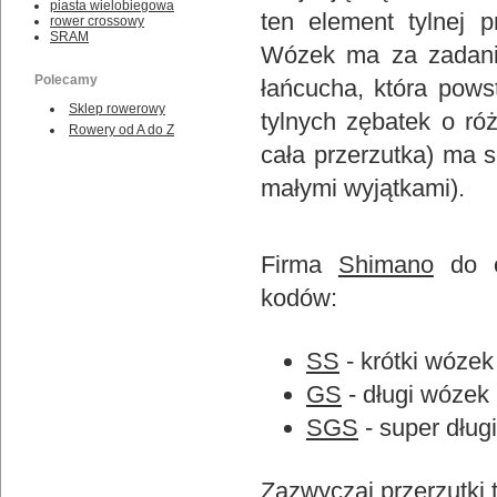
piasta wielobiegowa
ten element tylnej p
rower crossowy
SRAM
Wózek ma za zadani
Polecamy
łańcucha, która pows
Sklep rowerowy
tylnych zębatek o ró
Rowery od A do Z
cała przerzutka) ma 
małymi wyjątkami).
Firma
Shimano
do o
kodów:
SS
- krótki wózek
GS
- długi wózek
SGS
- super dług
Zazwyczaj przerzutki 