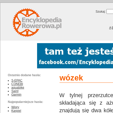
Szukaj:
A
Ostatnio dodane hasła:
wózek
S-EPAC
CONEBI
aquabike
Saint
W tylnej przerzutc
Garmin
składająca się z aż
Najpopularniejsze hasła:
Wigry
znajdują się dwa kó
Karpiel