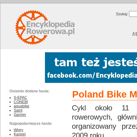
Szukaj:
A
Ostatnio dodane hasła:
Poland Bike M
S-EPAC
CONEBI
Cykl około 11 a
aquabike
Saint
Garmin
rowerowych, główn
Najpopularniejsze hasła:
organizowany prz
Wigry
2009 roku.
Karpiel