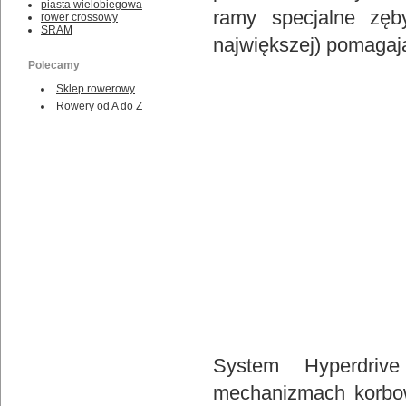
piasta wielobiegowa
ramy specjalne zęb
rower crossowy
SRAM
największej) pomagają
Polecamy
Sklep rowerowy
Rowery od A do Z
System Hyperdriv
mechanizmach korbow