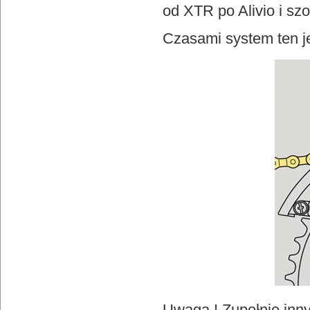
od XTR po Alivio i s
Czasami system ten j
Uwaga ! Zupełnie inn