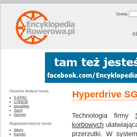
Szukaj:
A
Ostatnio dodane hasła:
Hyperdrive S
S-EPAC
CONEBI
aquabike
Saint
Technologia firmy
Garmin
korbowych
ułatwiając
Najpopularniejsze hasła:
Wigry
przerzutki. W syste
Karpiel